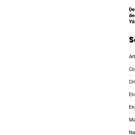
De
de
Yá
S
Ar
Co
Crí
En
En
Ma
Na