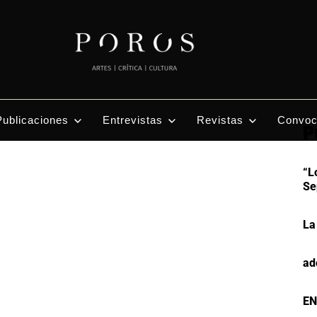
Publicaciones
Entrevistas
Revistas
Convoc
P
“L
Se
La
ad
EN