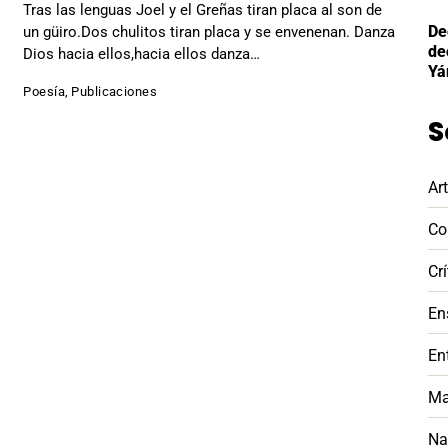
Tras las lenguas Joel y el Greñas tiran placa al son de
De
un güiro.Dos chulitos tiran placa y se envenenan. Danza
de
Dios hacia ellos,hacia ellos danza…
Yá
Poesía
,
Publicaciones
S
Ar
Co
Crí
En
En
Ma
Na