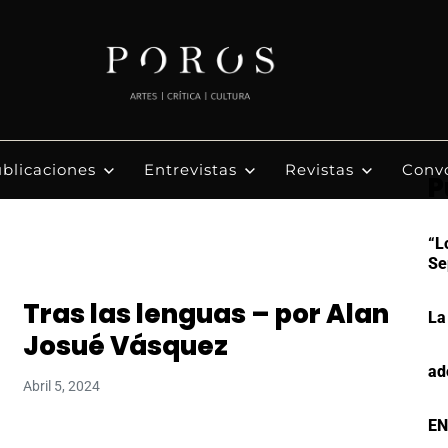
blicaciones
Entrevistas
Revistas
Convo
P
“L
Se
Tras las lenguas – por Alan
La
Josué Vásquez
ad
Abril 5, 2024
EN