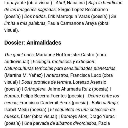
Lupayante (obra visual) |
Abril
, Nacalina |
Bajo la bendición
de las imágenes sagradas
, Sergio López Recabarren
(poesía) |
Dos nudos
, Erik Marroquin Varas (poesía) |
Se
limita a mis palabras
, Paula Carmanona Araya (obra
visual).
Dossier: Animalidades
The quiet ones
, Marianne Hoffmeister Castro (obra
audiovisual) |
Ecología, moluscos y extinción:
Naturoculturas terrícolas para sensibilidades planetarias
(Martina M. Yañez) |
Antirostros
, Francisca Luco (obra
visual) |
Dosis proteica de termita
, Lorenzo Asensio
(poesía) |
Orthoptera
, Jaime Ahumada Ruiz (poesía) |
Humus
, Felipo Becerra Fuentes (poesía) |
Ocurre entre los
cercos
, Francisco Cardemil Perez (poesía) |
Ballena Bruja
,
Isabel Medu (poesía) |
El esqueleto es una colección de
huesos
, Ester (obra visual) |
Bombyx Mori
, Drago Yurac
(poesía) |
Una parvada de albatros divorciados
, Paola