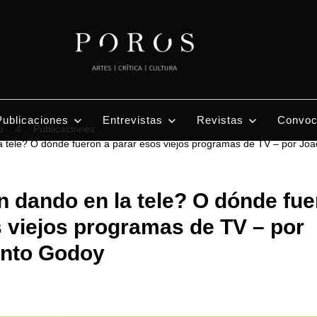
Publicaciones
Entrevistas
Revistas
Convoc
o
4
Publicaciones
 tele? O dónde fueron a parar esos viejos programas de TV – por Joa
 dando en la tele? O dónde fue
 viejos programas de TV – por
into Godoy