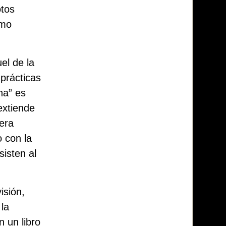
otos
emo
el de la
 prácticas
na” es
extiende
mera
 con la
sisten al
isión,
la
 un libro