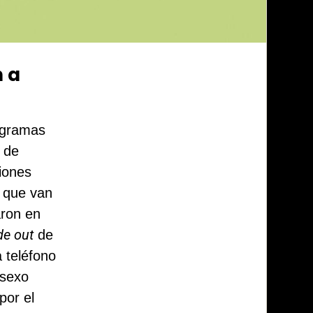
n a
rogramas
a de
ciones
 que van
aron en
de out
de
 teléfono
 sexo
por el