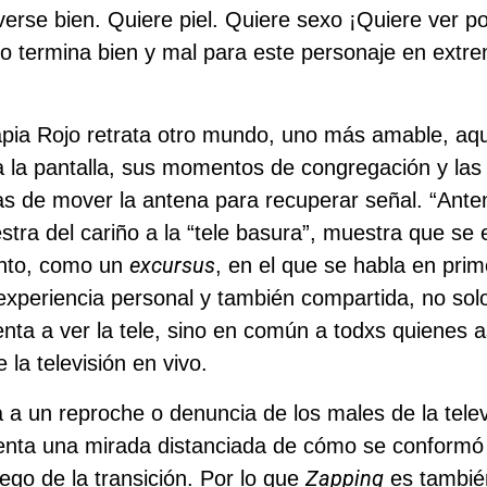
verse bien. Quiere piel. Quiere sexo ¡Quiere ver p
o termina bien y mal para este personaje en extr
pia Rojo retrata otro mundo, uno más amable, aqu
 a la pantalla, sus momentos de congregación y las
s de mover la antena para recuperar señal. “Ante
tra del cariño a la “tele basura”, muestra que se 
excursus
ento, como un
, en el que se habla en pri
xperiencia personal y también compartida, no solo
enta a ver la tele, sino en común a todxs quienes a
la televisión en vivo.
 a un reproche o denuncia de los males de la telev
enta una mirada distanciada de cómo se conformó 
Zapping
uego de la transición. Por lo que
es también