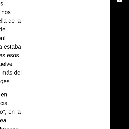
s,
” nos
lla de la
 de
en!
a estaba
les esos
uelve
e más del
rges.
 en
cia
”, en la
nea
oderosas