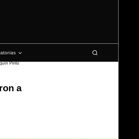
atorias
quín Pinto
ron a