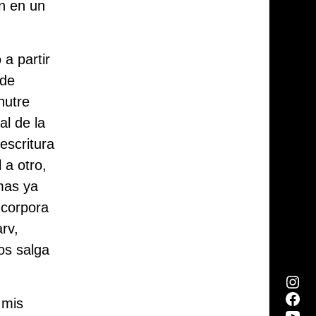
ón en un
 a partir
 de
nutre
al de la
escritura
 a otro,
amas ya
ncorpora
rv,
os salga
 mis