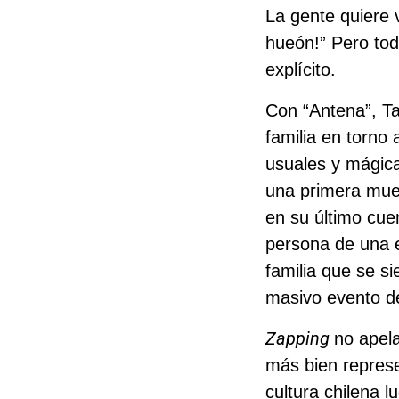
La gente quiere 
hueón!” Pero tod
explícito.
Con “Antena”, Ta
familia en torno
usuales y mágica
una primera mues
en su último cu
persona de una e
familia que se si
masivo evento de 
Zapping
no apela
más bien repres
cultura chilena l