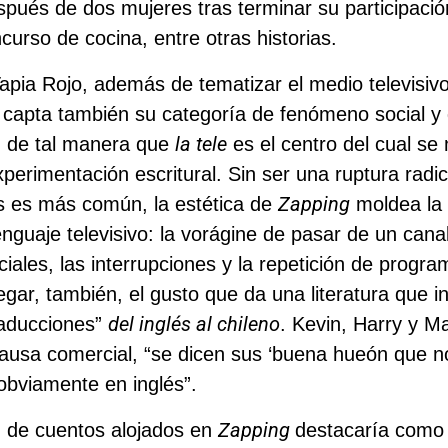
después de dos mujeres tras terminar su participaci
urso de cocina, entre otras historias.
Tapia Rojo, además de tematizar el medio televisivo
 capta también su categoría de fenómeno social y
la tele
l, de tal manera que
es el centro del cual se 
perimentación escritural. Sin ser una ruptura radic
Zapping
s es más común, la estética de
moldea la 
enguaje televisivo: la vorágine de pasar de un canal
ciales, las interrupciones y la repetición de progr
egar, también, el gusto que da una literatura que i
del inglés al chileno
raducciones”
. Kevin, Harry y Ma
ausa comercial, “se dicen sus ‘buena hueón que n
 obviamente en inglés”.
Zapping
d de cuentos alojados en
destacaría como