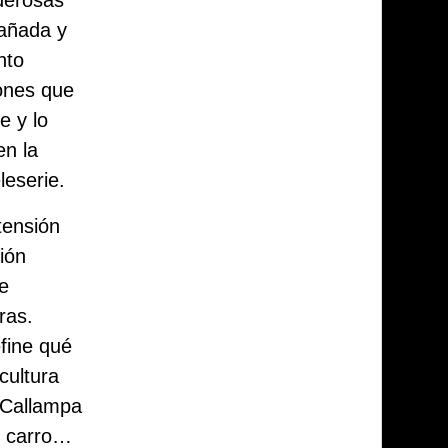
dañada y
nto
iones que
e y lo
en la
leserie.
 tensión
sión
se
ras.
fine qué
cultura
? Callampa
l carro…