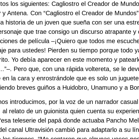
tos los siguientes: Cagliostro el Creador de Mundo
 y Antena. Con “Cagliostro el Creador de Mundos
la historia de un joven que sueña con ser una estre
personaje que trae consigo un discurso atrapante y
iciones de película –¡Quiero que todos me escuch
je para ustedes! Pierden su tiempo porque todo y
rito. Yo debía aparecer en este momento y patear
”–. Pero que, con una rápida voltereta, se le dev
 en la cara y enrostrándole que es solo un juguet
ciendo breves guiños a Huidobro, Unamuno y a Bo
nos introducimos, por la voz de un narrador casual
 al relato de un guionista quien cuenta su experien
“esa teleserie del papá donde actuaba Pancho Melo
del canal Ultravisión cambió para adaptarlo a su lí
 a los tiempos. “Me contaron que algunas voces p