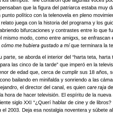
 pensaban que la figura del patriarca estaba muy 
 punto político con la telenovela en pleno movimie
l relato juega con la historia del programa y los gu
abriendo bifurcaciones y contrastes entre lo que fu
el mismo modo, como entre amigxs, se enfrascan 
cómo me hubiera gustado a mí
l
que terminara la te
 parte, se aborda el interior del “harta teta, harta
para las cinco de la tarde” que imperó en la televi
nor de edad que, cerca de cumplir sus 18 años, 
ícono bailando en minifalda y sonriendo a las cáma
care raja
lejandro, el director del canal, es quien
de
la hora de hacer televisión. El espíritu de la nueva 
ciente siglo XXI “¿Querí hablar de cine y de libros
 el 2003. Deja esa nostalgia noventera y súbete a